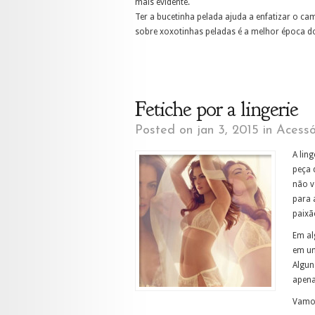
mais evidente.
Ter a bucetinha pelada ajuda a enfatizar o ca
sobre xoxotinhas peladas é a melhor época d
Fetiche por a lingerie
Posted on jan 3, 2015 in
Acessó
A lin
peça 
não v
para 
paixã
Em al
em um
Algun
apena
Vamos