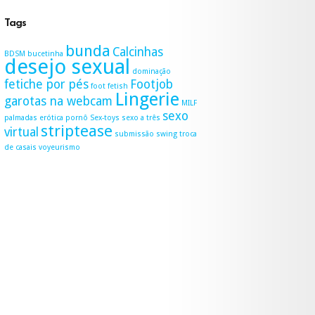
Tags
bunda
Calcinhas
BDSM
bucetinha
desejo sexual
dominação
fetiche por pés
Footjob
foot fetish
Lingerie
garotas na webcam
MILF
sexo
palmadas erótica
pornô
Sex-toys
sexo a três
striptease
virtual
submissão
swing
troca
de casais
voyeurismo