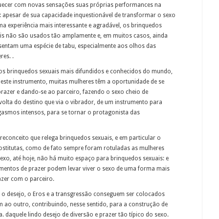
uecer com novas sensações suas próprias performances na
 apesar de sua capacidade inquestionável de transformar o sexo
a experiência mais interessante e agradável, os brinquedos
is não são usados ​​tão amplamente e, em muitos casos, ainda
sentam uma espécie de tabu, especialmente aos olhos das
res. .
s brinquedos sexuais mais difundidos e conhecidos do mundo,
 este instrumento, muitas mulheres têm a oportunidade de se
razer e dando-se ao parceiro, fazendo o sexo cheio de
volta do destino que via o vibrador, de um instrumento para
rgasmos intensos, para se tornar o protagonista das
econceito que relega brinquedos sexuais, e em particular o
ostitutas, como de fato sempre foram rotuladas as mulheres
exo, até hoje, não há muito espaço para brinquedos sexuais: e
umentos de prazer podem levar viver o sexo de uma forma mais
azer com o parceiro.
, o desejo, o Eros e a transgressão conseguem ser colocados
 ao outro, contribuindo, nesse sentido, para a construção de
a. daquele lindo desejo de diversão e prazer tão típico do sexo.