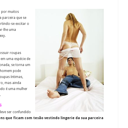
o por muitos
a parceira que se
rtindo-se excitar o
ar-lhe uma
exy.
ossuir roupas
 em uma espécie de
cionada, se torna um
 o homem pode
oupas íntimas,
ro, mas ainda
ando é uma mulher
.
s
deve ser confundido
s que ficam com tesão vestindo lingerie da sua parceira