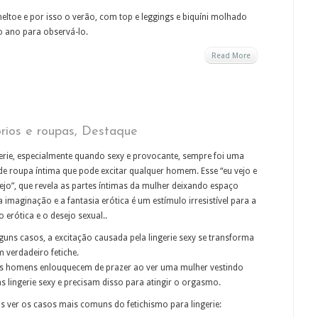
meltoe e por isso o verão, com top e leggings e biquíni molhado
o ano para observá-lo.
Read More
rios e roupas
,
Destaque
gerie, especialmente quando sexy e provocante, sempre foi uma
de roupa íntima que pode excitar qualquer homem. Esse “eu vejo e
ejo”, que revela as partes íntimas da mulher deixando espaço
a imaginação e a fantasia erótica é um estímulo irresistível para a
o erótica e o desejo sexual..
guns casos, a excitação causada pela lingerie sexy se transforma
 verdadeiro fetiche.
s homens enlouquecem de prazer ao ver uma mulher vestindo
s lingerie sexy e precisam disso para atingir o orgasmo.
 ver os casos mais comuns do fetichismo para lingerie: