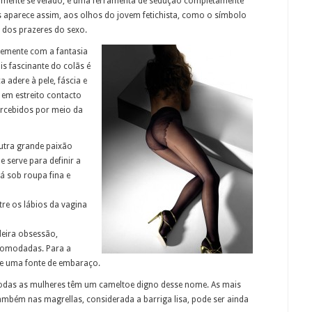
ialmente se velado, é uma ferramenta de sedução completamente
as aparece assim, aos olhos do jovem fetichista, como o símbolo
a dos prazeres do sexo.
temente com a fantasia
is fascinante do colãs é
 adere à pele, fáscia e
 em estreito contacto
ercebidos por meio da
utra grande paixão
e serve para definir a
 sob roupa fina e
tre os lábios da vagina
eira obsessão,
comodadas. Para a
te uma fonte de embaraço.
odas as mulheres têm um cameltoe digno desse nome. As mais
mbém nas magrellas, considerada a barriga lisa, pode ser ainda