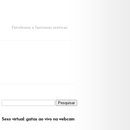
Fetichismo e fantasias eróticas
Pesquisar
por:
Sexo virtual: gatas ao vivo na webcam