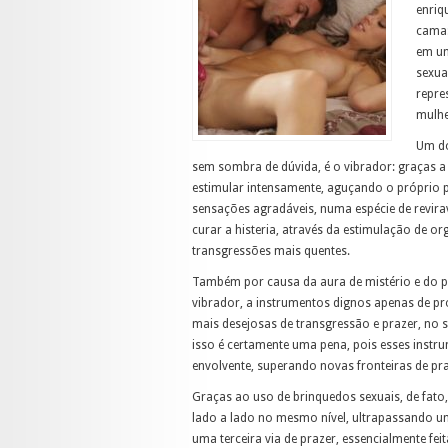
enriq
cama:
em um
sexua
repre
mulhe
Um do
sem sombra de dúvida, é o vibrador: graças a
estimular intensamente, aguçando o próprio p
sensações agradáveis, numa espécie de revira
curar a histeria, através da estimulação de o
transgressões mais quentes.
Também por causa da aura de mistério e do pr
vibrador, a instrumentos dignos apenas de pr
mais desejosas de transgressão e prazer, no s
isso é certamente uma pena, pois esses instr
envolvente, superando novas fronteiras de pr
Graças ao uso de brinquedos sexuais, de fato
lado a lado no mesmo nível, ultrapassando um
uma terceira via de prazer, essencialmente feit