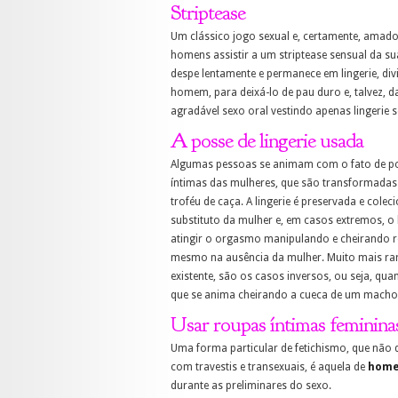
Striptease
Um clássico jogo sexual e, certamente, amad
homens assistir a um striptease sensual da su
despe lentamente e permanece em lingerie, divi
homem, para deixá-lo de pau duro e, talvez, d
agradável sexo oral vestindo apenas lingerie s
A posse de lingerie usada
Algumas pessoas se animam com o fato de p
íntimas das mulheres, que são transformadas
troféu de caça. A lingerie é preservada e cole
substituto da mulher e, em casos extremos,
atingir o orgasmo manipulando e cheirando r
mesmo na ausência da mulher. Muito mais ra
existente, são os casos inversos, ou seja, qu
que se anima cheirando a cueca de um macho
Usar roupas íntimas feminina
Uma forma particular de fetichismo, que não 
com travestis e transexuais, é aquela de
homen
durante as preliminares do sexo.