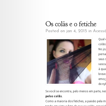
Os colãs e o fetiche
Posted on jan 4, 2015 in
Acessó
Qual 
colãs
No jo
perna
seus 
vascu
à qua
breve
emoçã
de ny
Se você se encontra, pelo menos em parte, nes
pelos colãs
.
Como a maioria dos fetiches, a paixão pela 