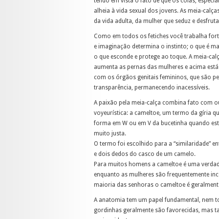
tendo em vista o fato de que os colãs, espec
alheia à vida sexual dos jovens. As meia-calç
da vida adulta, da mulher que seduz e desfrut
Como em todos os fetiches você trabalha for
e imaginação determina o instinto; o que é ma
o que esconde e protege ao toque. A meia-calça
aumenta as pernas das mulheres e acima está
com os órgãos genitais femininos, que são p
transparência, permanecendo inacessíveis.
A paixão pela meia-calça combina fato com o
voyeurística: a cameltoe, um termo da gíria qu
forma em W ou em V da bucetinha quando está
muito justa.
O termo foi escolhido para a “similaridade” en
e dois dedos do casco de um camelo.
Para muitos homens a cameltoe é uma verdad
enquanto as mulheres são frequentemente in
maioria das senhoras o cameltoe é geralmen
A anatomia tem um papel fundamental, nem t
gordinhas geralmente são favorecidas, mas ta