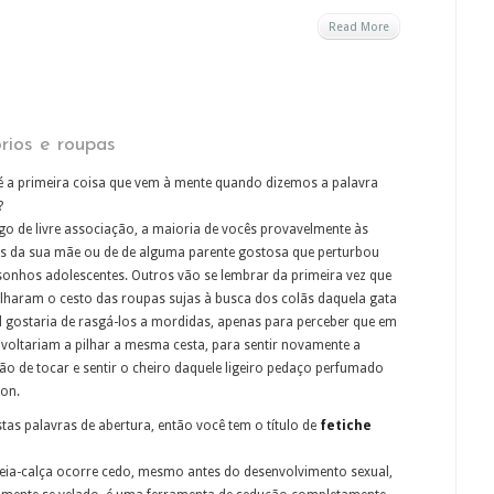
Read More
rios e roupas
é a primeira coisa que vem à mente quando dizemos a palavra
?
go de livre associação, a maioria de vocês provavelmente às
s da sua mãe ou de de alguma parente gostosa que perturbou
sonhos adolescentes. Outros vão se lembrar da primeira vez que
lharam o cesto das roupas sujas à busca dos colãs daquela gata
l gostaria de rasgá-los a mordidas, apenas para perceber que em
 voltariam a pilhar a mesma cesta, para sentir novamente a
o de tocar e sentir o cheiro daquele ligeiro pedaço perfumado
lon.
tas palavras de abertura, então você tem o título de
fetiche
meia-calça ocorre cedo, mesmo antes do desenvolvimento sexual,