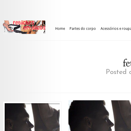
Home
Partes do corpo
Acessórios e roup
fe
Posted o